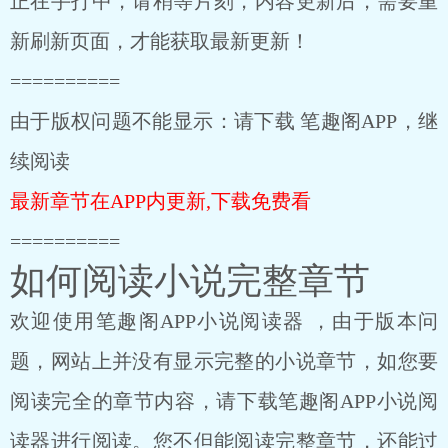
正在手打中，请稍等片刻，内容更新后，需要重
新刷新页面，才能获取最新更新！
==========
由于版权问题不能显示：请下载 笔趣阁APP，继
续阅读
最新章节在APP内更新,下载免费看
==========
如何阅读小说完整章节
欢迎使用笔趣阁APP小说阅读器 ，由于版本问
题，网站上并没有显示完整的小说章节，如您要
阅读完全的章节内容，请下载笔趣阁APP小说阅
读器进行阅读。您不但能阅读完整章节，还能过