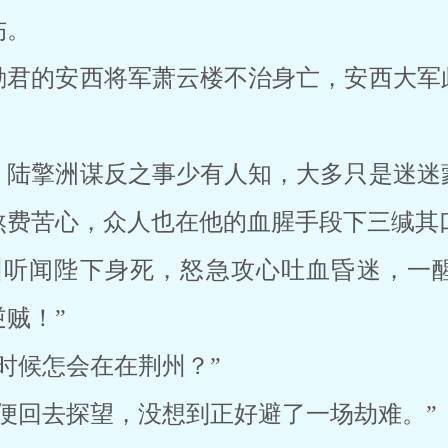
伤。
勤君的安西将军萧云楼不治身亡，安西大军
。
，陆擎洲谋反之事少有人知，大多只是迷迷
煞费苦心，众人也在他的血腥手段下三缄其
州听闻陛下身死，怒急攻心吐血昏迷，一
贼！”
时候怎会在在荆州？”
便回去探望，没想到正好避了一场劫难。”