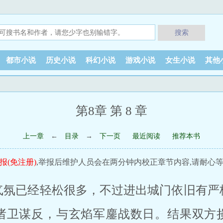
搜索
都市小说
历史小说
科幻小说
游戏小说
女生小说
其他
第8章 第 8 章
上一章
←
目录
→
下一页
最近阅读
推荐本书
报(免注册)
,举报后维护人员会在两分钟内校正章节内容,请耐心等
气氛已经轻松很多，不过进出城门依旧有严
诸卫谋反，与玄焰军鏖战数日。结果双方