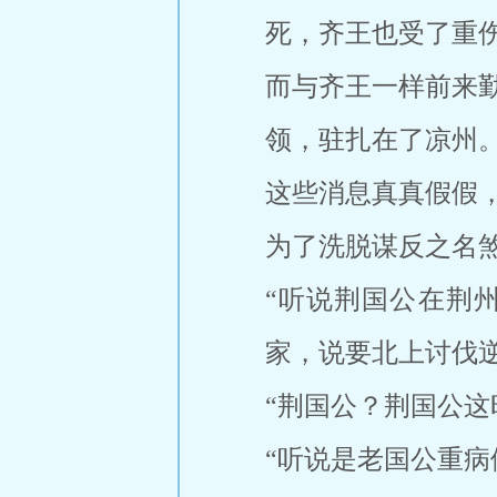
死，齐王也受了重
而与齐王一样前来
领，驻扎在了凉州
这些消息真真假假
为了洗脱谋反之名
“听说荆国公在荆
家，说要北上讨伐逆
“荆国公？荆国公这
“听说是老国公重病