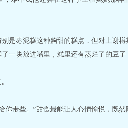
特别是枣泥糕这种齁甜的糕点，但对上谢樽
捏了一块放进嘴里，糕里还有蒸烂了的豆子
道。
再给你带些。”甜食最能让人心情愉悦，既然