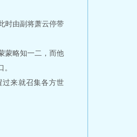
此时由副将萧云停带
蒙蒙略知一二，而他
口。
醒过来就召集各方世