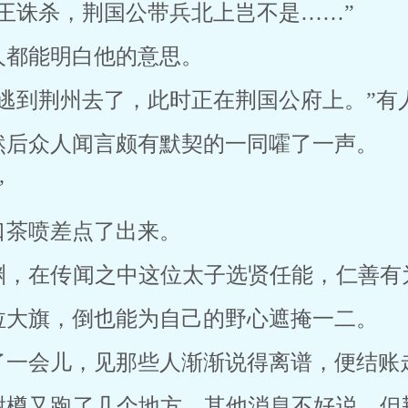
王诛杀，荆国公带兵北上岂不是……”
人都能明白他的意思。
逃到荆州去了，此时正在荆国公府上。”有
然后众人闻言颇有默契的一同嚯了一声。
”
口茶喷差点了出来。
渊，在传闻之中这位太子选贤任能，仁善有
拉大旗，倒也能为自己的野心遮掩一二。
了一会儿，见那些人渐渐说得离谱，便结账
谢樽又跑了几个地方，其他消息不好说，但