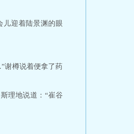
会儿迎着陆景渊的眼
”谢樽说着便拿了药
斯理地说道：“崔谷