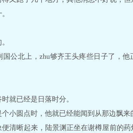
十。
句。
荆国公北上，zhu够齐王头疼些日子了，他
谷时就已经是日落时分。
是个小圆点时，他就已经能闻到从那边飘来
象便清晰起来，陆景渊正坐在谢樽屋前的药