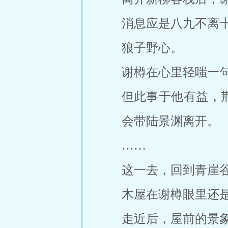
消息应是八九不离
狼子野心。
谢樽在心里轻嗤一
但此事于他有益，
会带陆景渊离开。
……
这一去，回到青崖
木屋在谢樽眼里还
走近后，屋前的景