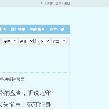
阅读历史
|
登录
|
注册
小说
排行榜单
书库榜单
完本小说
待,并刷新页面。
格的盘查，听说范守
损失惨重，范守阳身