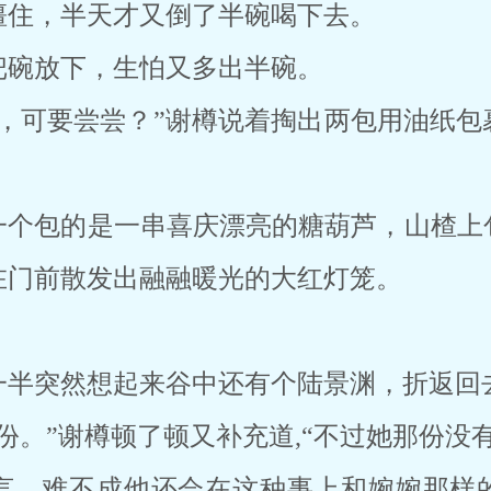
僵住，半天才又倒了半碗喝下去。
把碗放下，生怕又多出半碗。
食，可要尝尝？”谢樽说着掏出两包用油纸包
一个包的是一串喜庆漂亮的糖葫芦，山楂上
在门前散发出融融暖光的大红灯笼。
一半突然想起来谷中还有个陆景渊，折返回
份。”谢樽顿了顿又补充道,“不过她那份没
言，难不成他还会在这种事上和婉婉那样