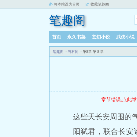
将本站设为首页
收藏笔趣阁
笔趣阁
首页
永久书架
玄幻小说
武侠小说
阅读记录
笔趣阁
>
与君同
> 第8章 第 8 章
章节错误,点此举
这些天长安周围的
阳弑君，联合长安