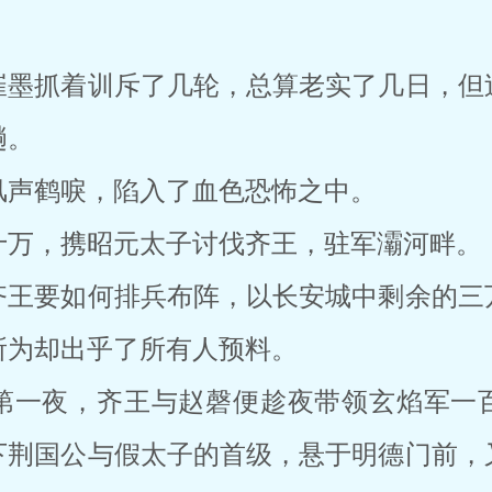
崔墨抓着训斥了几轮，总算老实了几日，但
趟。
风声鹤唳，陷入了血色恐怖之中。
十万，携昭元太子讨伐齐王，驻军灞河畔。
齐王要如何排兵布阵，以长安城中剩余的三
所为却出乎了所有人预料。
第一夜，齐王与赵磬便趁夜带领玄焰军一
下荆国公与假太子的首级，悬于明德门前，