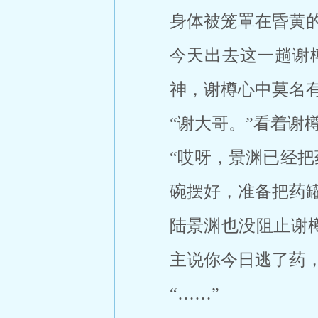
身体被笼罩在昏黄
今天出去这一趟谢
神，谢樽心中莫名
“谢大哥。”看着谢
“哎呀，景渊已经
碗摆好，准备把药
陆景渊也没阻止谢
主说你今日逃了药
“……”