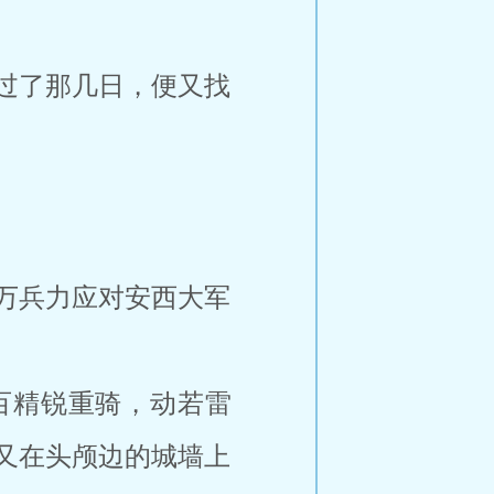
过了那几日，便又找
万兵力应对安西大军
百精锐重骑，动若雷
又在头颅边的城墙上