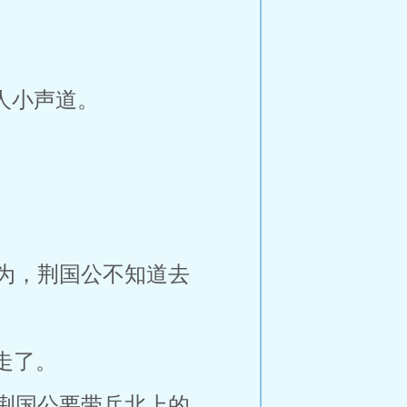
人小声道。
为，荆国公不知道去
走了。
荆国公要带兵北上的