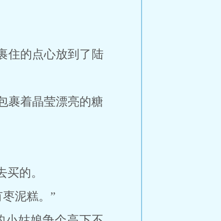
裹住的点心放到了陆
包裹着晶莹漂亮的糖
去买的。
有枣泥糕。”
的小姑娘争个高下不