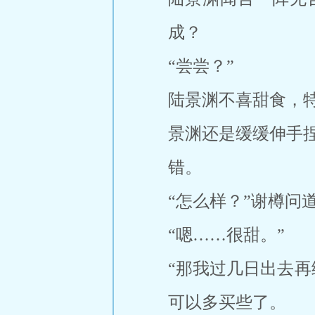
成？
“尝尝？”
陆景渊不喜甜食，
景渊还是缓缓伸手
错。
“怎么样？”谢樽问
“嗯……很甜。”
“那我过几日出去
可以多买些了。