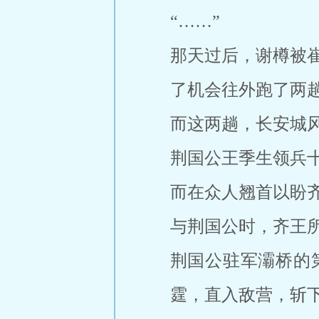
“……”
那天过后，谢樽被
了机会往外跑了两
而这两趟，长安城
荆国公王季生领兵
而在众人翘首以盼
与荆国公时，齐王
荆国公驻军灞桥的
霆，直入敌营，斩