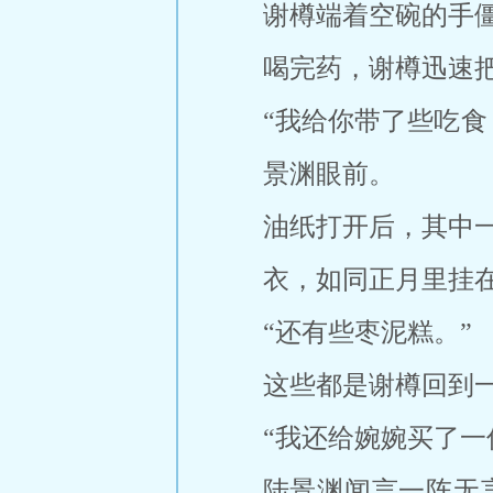
谢樽端着空碗的手
喝完药，谢樽迅速
“我给你带了些吃
景渊眼前。
油纸打开后，其中
衣，如同正月里挂
“还有些枣泥糕。”
这些都是谢樽回到
“我还给婉婉买了一
陆景渊闻言一阵无