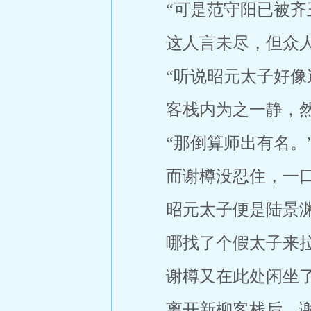
“可是范守阳已被齐
这人言未尽，但众
“听说昭元太子好像
客栈内为之一静，
“那倒算师出有名。
而谢樽没忍住，一
昭元太子便是陆景
哪找了个假太子来
谢樽又在此处闲坐
离开新柳客栈后，