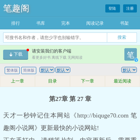
笔趣阁
登陆
注册
排行
书库
完本
阅读记录
书架
搜索
请安装我们的客户端
笔
下载
看更多好书 离线下载 无网阅读
v
繁体版
简体版
上一章
目录
下一章
最近阅读
第27章 第 27 章
天才一秒钟记住本网站《http://biquge70.com 笔
趣阁小说网》更新最快的小说网站!