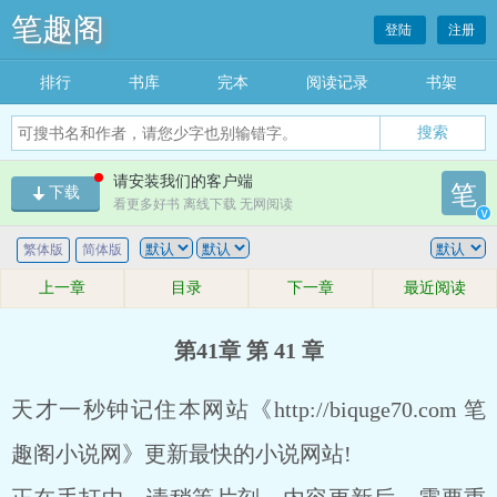
笔趣阁
登陆
注册
排行
书库
完本
阅读记录
书架
搜索
请安装我们的客户端
笔
下载
看更多好书 离线下载 无网阅读
v
繁体版
简体版
上一章
目录
下一章
最近阅读
第41章 第 41 章
天才一秒钟记住本网站《http://biquge70.com 笔
趣阁小说网》更新最快的小说网站!