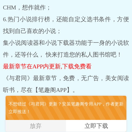
CHM，想作就作；
6.热门小说排行榜，还能自定义选书条件，方便
找到自己喜欢的小说；
集小说阅读器和小说下载器功能于一身的小说软
件，还等什么， 快来打造您的私人图书馆吧！
最新章节在APP内更新,下载免费看
《与君同》最新章节，免费，无广告，美女阅读
听书，尽在【笔趣阁APP】。
不想错过《与君同》更新？安装笔趣阁专用APP，作者更新
立即推送！
放弃
立即下载