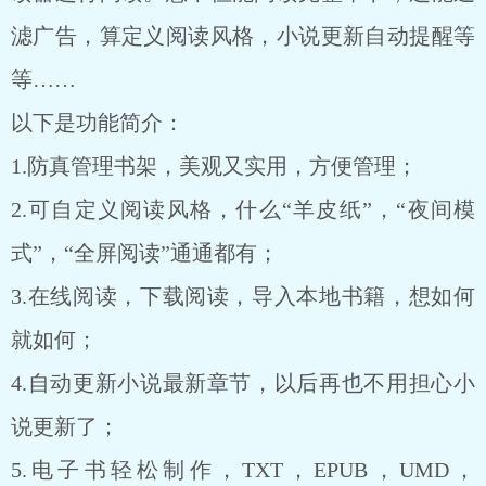
滤广告，算定义阅读风格，小说更新自动提醒等
等……
以下是功能简介：
1.防真管理书架，美观又实用，方便管理；
2.可自定义阅读风格，什么“羊皮纸”，“夜间模
式”，“全屏阅读”通通都有；
3.在线阅读，下载阅读，导入本地书籍，想如何
就如何；
4.自动更新小说最新章节，以后再也不用担心小
说更新了；
5.电子书轻松制作，TXT，EPUB，UMD，