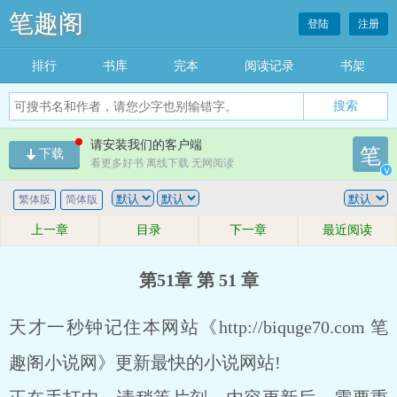
笔趣阁
登陆
注册
排行
书库
完本
阅读记录
书架
搜索
请安装我们的客户端
笔
下载
看更多好书 离线下载 无网阅读
v
繁体版
简体版
上一章
目录
下一章
最近阅读
第51章 第 51 章
天才一秒钟记住本网站《http://biquge70.com 笔
趣阁小说网》更新最快的小说网站!