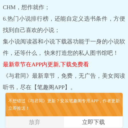
CHM，想作就作；
6.热门小说排行榜，还能自定义选书条件，方便
找到自己喜欢的小说；
集小说阅读器和小说下载器功能于一身的小说软
件，还等什么， 快来打造您的私人图书馆吧！
最新章节在APP内更新,下载免费看
《与君同》最新章节，免费，无广告，美女阅读
听书，尽在【笔趣阁APP】。
不想错过《与君同》更新？安装笔趣阁专用APP，作者更新
立即推送！
放弃
立即下载