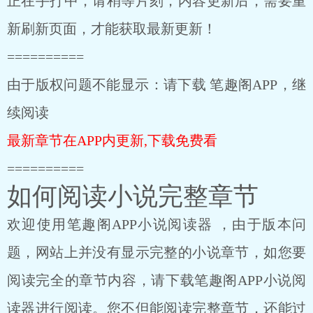
正在手打中，请稍等片刻，内容更新后，需要重
新刷新页面，才能获取最新更新！
==========
由于版权问题不能显示：请下载 笔趣阁APP，继
续阅读
最新章节在APP内更新,下载免费看
==========
如何阅读小说完整章节
欢迎使用笔趣阁APP小说阅读器 ，由于版本问
题，网站上并没有显示完整的小说章节，如您要
阅读完全的章节内容，请下载笔趣阁APP小说阅
读器进行阅读。您不但能阅读完整章节，还能过