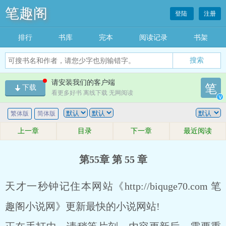
笔趣阁
登陆
注册
排行
书库
完本
阅读记录
书架
搜索
请安装我们的客户端
笔
下载
看更多好书 离线下载 无网阅读
v
繁体版
简体版
上一章
目录
下一章
最近阅读
第55章 第 55 章
天才一秒钟记住本网站《http://biquge70.com 笔
趣阁小说网》更新最快的小说网站!