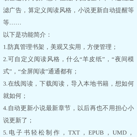
滤广告，算定义阅读风格，小说更新自动提醒等
等……
以下是功能简介：
1.防真管理书架，美观又实用，方便管理；
2.可自定义阅读风格，什么“羊皮纸”，“夜间模
式”，“全屏阅读”通通都有；
3.在线阅读，下载阅读，导入本地书籍，想如何
就如何；
4.自动更新小说最新章节，以后再也不用担心小
说更新了；
5.电子书轻松制作，TXT，EPUB，UMD，