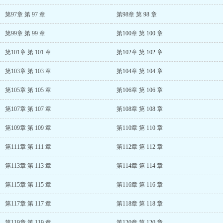
第97章 第 97 章
第98章 第 98 章
第99章 第 99 章
第100章 第 100 章
第101章 第 101 章
第102章 第 102 章
第103章 第 103 章
第104章 第 104 章
第105章 第 105 章
第106章 第 106 章
第107章 第 107 章
第108章 第 108 章
第109章 第 109 章
第110章 第 110 章
第111章 第 111 章
第112章 第 112 章
第113章 第 113 章
第114章 第 114 章
第115章 第 115 章
第116章 第 116 章
第117章 第 117 章
第118章 第 118 章
第119章 第 119 章
第120章 第 120 章