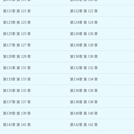
第121章 第 121 章
第122章 第 122 章
第123章 第 123 章
第124章 第 124 章
第125章 第 125 章
第126章 第 126 章
第127章 第 127 章
第128章 第 128 章
第129章 第 129 章
第130章 第 130 章
第131章 第 131 章
第132章 第 132 章
第133章 第 133 章
第134章 第 134 章
第135章 第 135 章
第136章 第 136 章
第137章 第 137 章
第138章 第 138 章
第139章 第 139 章
第140章 第 140 章
第141章 第 141 章
第142章 第 142 章