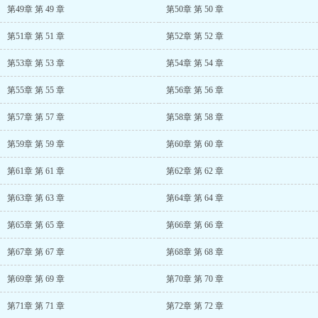
第49章 第 49 章
第50章 第 50 章
第51章 第 51 章
第52章 第 52 章
第53章 第 53 章
第54章 第 54 章
第55章 第 55 章
第56章 第 56 章
第57章 第 57 章
第58章 第 58 章
第59章 第 59 章
第60章 第 60 章
第61章 第 61 章
第62章 第 62 章
第63章 第 63 章
第64章 第 64 章
第65章 第 65 章
第66章 第 66 章
第67章 第 67 章
第68章 第 68 章
第69章 第 69 章
第70章 第 70 章
第71章 第 71 章
第72章 第 72 章