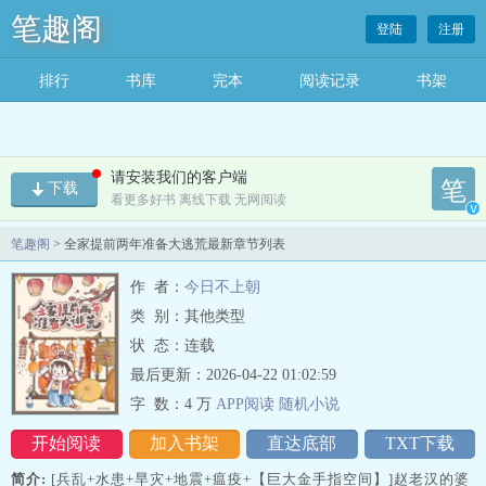
笔趣阁
登陆
注册
排行
书库
完本
阅读记录
书架
请安装我们的客户端
笔
下载
看更多好书 离线下载 无网阅读
v
笔趣阁
> 全家提前两年准备大逃荒最新章节列表
作 者：
今日不上朝
类 别：其他类型
状 态：连载
最后更新：2026-04-22 01:02:59
字 数：
4 万
APP阅读
随机
小
说
开始阅读
加入书架
直达底部
TXT下载
简介:
[兵乱+水患+旱灾+地震+瘟疫+【巨大金手指空间】]赵老汉的婆