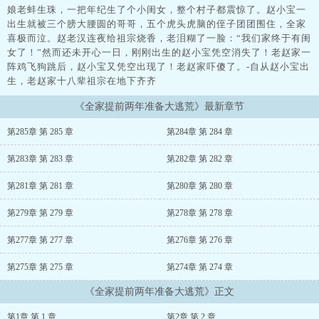
娘老蚌生珠，一把年纪生了个小闺女，整个村子都震惊了。赵小宝一
出生就被三个膀大腰圆的哥哥，五个虎头虎脑的侄子团团围住，全家
喜极而泣。赵老汉连夜给祖宗烧香，老泪糊了一脸：“我们家终于有闺
女了！”然而还未开心一日，刚刚出生的赵小宝凭空消失了！老赵家一
阵鸡飞狗跳后，赵小宝又凭空出现了！老赵家吓傻了。-自从赵小宝出
生，老赵家十八辈祖宗在地下齐齐
《全家提前两年准备大逃荒》最新章节
第285章 第 285 章
第284章 第 284 章
第283章 第 283 章
第282章 第 282 章
第281章 第 281 章
第280章 第 280 章
第279章 第 279 章
第278章 第 278 章
第277章 第 277 章
第276章 第 276 章
第275章 第 275 章
第274章 第 274 章
《全家提前两年准备大逃荒》正文
第1章 第 1 章
第2章 第 2 章