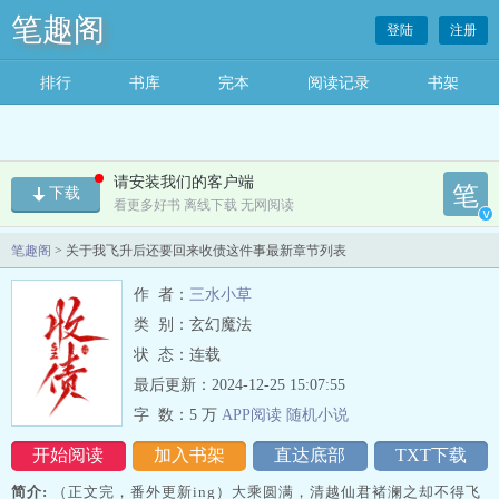
笔趣阁
登陆
注册
排行
书库
完本
阅读记录
书架
请安装我们的客户端
笔
下载
看更多好书 离线下载 无网阅读
v
笔趣阁
> 关于我飞升后还要回来收债这件事最新章节列表
作 者：
三水小草
类 别：玄幻魔法
状 态：连载
最后更新：2024-12-25 15:07:55
字 数：
5 万
APP阅读
随机
小
说
开始阅读
加入书架
直达底部
TXT下载
简介:
（正文完，番外更新ing）大乘圆满，清越仙君褚澜之却不得飞