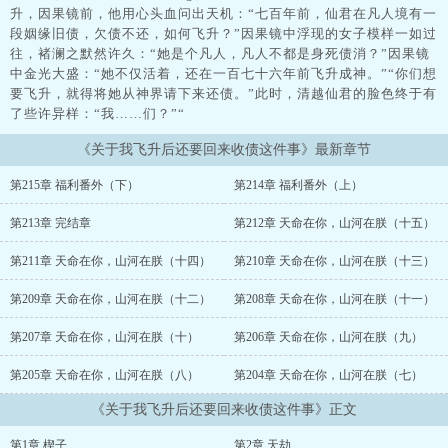
升，因果镜前，他用心头血问出天机：“七百年前，仙君在凡人境有一
段姻缘旧债，欠债不还，如何飞升？”因果镜中浮现的女子模样一如过
往，褚澜之默然许久：“她是个凡人，凡人不都是身死债消？”因果镜
中金光大盛：“她不仅活着，还在一百七十六年前飞升成神。”“你们想
要飞升，就得将她从神界请下来还债。”此时，清越仙君的脸色终于有
了些许异样：“我……们？”“
《关于我飞升后还要回来收债这件事》最新章节
第215章 福利番外（下）
第214章 福利番外（上）
第213章 完结章
第212章 天命在你，山河在朕（十五）
第211章 天命在你，山河在朕（十四）
第210章 天命在你，山河在朕（十三）
第209章 天命在你，山河在朕（十二）
第208章 天命在你，山河在朕（十一）
第207章 天命在你，山河在朕（十）
第206章 天命在你，山河在朕（九）
第205章 天命在你，山河在朕（八）
第204章 天命在你，山河在朕（七）
《关于我飞升后还要回来收债这件事》正文
第1章 楔子
第2章 天劫