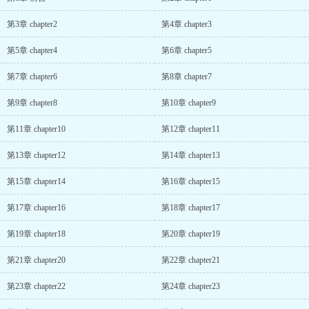
第3章 chapter2
第4章 chapter3
第5章 chapter4
第6章 chapter5
第7章 chapter6
第8章 chapter7
第9章 chapter8
第10章 chapter9
第11章 chapter10
第12章 chapter11
第13章 chapter12
第14章 chapter13
第15章 chapter14
第16章 chapter15
第17章 chapter16
第18章 chapter17
第19章 chapter18
第20章 chapter19
第21章 chapter20
第22章 chapter21
第23章 chapter22
第24章 chapter23