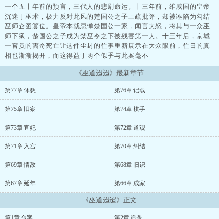
一个五十年前的预言，三代人的悲剧命运。十三年前，维咸国的皇帝
沉迷于巫术，极力反对此风的楚国公之子上疏批评，却被诬陷为勾结
巫师企图篡位。皇帝本就忌惮楚国公一家，闻言大怒，将其与一众巫
师下狱，楚国公之子成为禁巫令之下被残害第一人。十三年后，京城
一官员的离奇死亡让这件尘封的往事重新展示在大众眼前，往日的真
相也渐渐揭开，而这得益于两个似乎与此案毫不
《巫道迢迢》最新章节
第77章 休憩
第76章 记载
第75章 旧案
第74章 棋手
第73章 宜妃
第72章 道观
第71章 入宫
第70章 纠结
第69章 情敌
第68章 旧识
第67章 延年
第66章 成家
《巫道迢迢》正文
第1章 命案
第2章 追杀