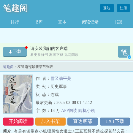
笔趣阁
登陆
注册
排行
书库
完本
阅读记录
书架
请安装我们的客户端
笔
下载
看更多好书 离线下载 无网阅读
v
笔趣阁
> 巫道迢迢最新章节列表
作 者：
雪又满平芜
类 别：历史军事
状 态：连载
最后更新：2025-02-08 01:42:12
字 数：
18 万
APP阅读
随机
小
说
开始阅读
加入书架
直达底部
TXT下载
简介:
有勇有谋带点小狐狸属性女道士X正直聪慧不禁撩探花郎文案：