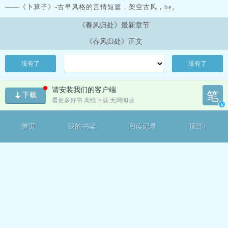
——《卜算子》-古早风格的言情短篇，架空古风，be。
《春风归处》最新章节
《春风归处》正文
没有了
没有了
请安装我们的客户端
笔
下载
看更多好书 离线下载 无网阅读
v
首页
我的书架
阅读记录
顶部↑