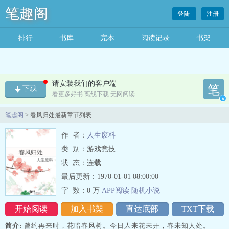
笔趣阁
登陆
注册
排行
书库
完本
阅读记录
书架
请安装我们的客户端
笔
下载
看更多好书 离线下载 无网阅读
v
笔趣阁
> 春风归处最新章节列表
作 者：
人生废料
类 别：游戏竞技
状 态：连载
最后更新：1970-01-01 08:00:00
字 数：
0 万
APP阅读
随机
小
说
开始阅读
加入书架
直达底部
TXT下载
简介:
曾约再来时，花暗春风树。今日人来花未开，春未知人处。