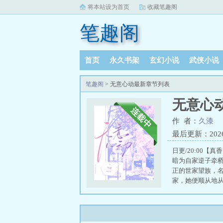
将本站设为首页
收藏笔趣阁
笔趣阁
首页
永久书架
玄幻小说
武侠小说
阅读记录
笔趣阁
> 无意心动最新章节列表
无意心
作 者：
久漆
最后更新：2026-0
日更/20:00
暗为自家逆子牵
正的世家望族，
家，她便顺从地从
动番外小说免费
意心动网盘
心动
动小说百度云
无
识心动
无意是什