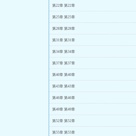
第22章 第22章
第25章 第25章
第28章 第28章
第31章 第31章
第34章 第34章
第37章 第37章
第40章 第40章
第43章 第43章
第46章 第46章
第49章 第49章
第52章 第52章
第55章 第55章