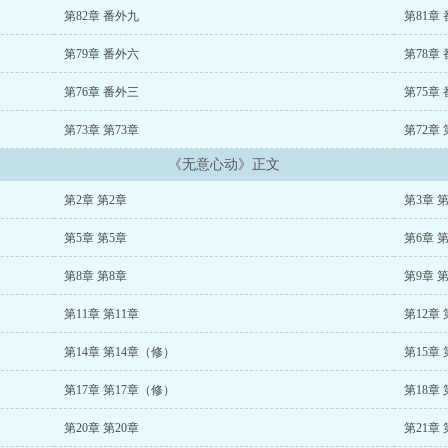
盘
无意心动txt带番外
无意心动番外二胎
在无心动什么意思
无意什么
无意无
第82章 番外九
第81章
晋江
无时无刻心动
无心无意0
无意间是什么意思?
无意和无心的区别
心动意
意心动
无意了是什么意思
第79章 番外六
小说无意
无意与有心
意动心动
无意心动txt百度网
第78章
小说无意心动
无意心动番外by久漆
无意心动久漆免费阅读
无意心动小说TXT
第76章 番外三
第75章
么
无意心动小说TXT百度网盘
无意心动番外全部章节
无意心动by久漆txt
无意
免费阅读
无意心动百度云
无意心动温景宜免费
无意心动全文阅读
无意心动小说
第73章 第73章
第72章 
久漆txt
无意心动by久漆
无意心动小说温景宜免费
无意心动温景宜谢津南笔
免费阅读
无意心动小说温景宜
无意心动笔趣阁在线阅读
无意心动小说网盘资
《无意心动》正文
TXT
无意心动番外在线阅读免费
无意心动by九漆全文免费
无意心动番外篇
外
无意心动久漆笔趣阁
无意心动温景宜谢津南小说免费阅读
无意心动温景宜
第2章 第2章
第3章 
文免费阅读
无意心动小说免费阅读番外
无意心动小说番外
无意心动温景宜TX
落入心动小说免费阅读
无意心动by久漆免费阅读
无意心动久漆
予我心动
无
第5章 第5章
第6章 
意心动笔趣阁
无意心动温景宜免费阅读全文
无意心动小说全文免费阅读
无意
意心动温景宜
无意心动小说笔趣阁最新章节更新
无意心动小说TXT免费下载
第8章 第8章
第9章 
小说叫什么
无意心动小说免费阅读无弹窗
无意心动小说全文免费阅读无弹窗
说免费阅读全文
第11章 第11章
无意心动小说笔趣阁
无意心动小说温景宜谢津南
无意心动免
第12章 
动小说
无意心动小说免费阅读
无意心动江意深
无意心动双男主小说
无意心动
第14章 第14章（修）
第15章 
江齐言双男主
无意心动齐言江意深
无意心动近义词
无意心动小说江意深
齐言
第17章 第17章（修）
第18章 
第20章 第20章
第21章 