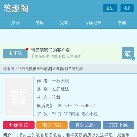
笔趣阁
登陆
注册
排行
书库
完本
阅读记录
书架
请安装我们的客户端
笔
下载
看更多好书 离线下载 无网阅读
v
笔趣阁
> 飞升失败但捡到老婆[末世]最新章节列表
作 者：
十秋天垠
类 别：玄幻魔法
状 态：连载
最后更新：2026-06-17 05:46:42
字 数：
21 万
APP阅读
随机
小
说
开始阅读
加入书架
直达底部
TXT下载
简介:
（书封上的笔名是旧笔名，懒得买新的所以先这样吧）咸鱼半