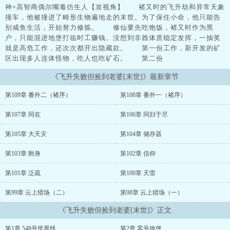
神×高智商偶尔嘴毒仿生人【攻视角】 褚又时的飞升劫和异常天象
撞车，他被撞进了畸形生物遍地走的末世。为了保住小命，他只能告
别咸鱼生活，开始努力修炼。 修仙要先吃饱饭，褚又时作为黑
户，只能混进地堡打临时工赚钱。没想到非酋体质稳定发挥，一抽奖
就是高危工作，还次次都开出隐藏款。 第一份工作，新开发的矿
区出现多人连体怪物，吃人也吃矿石。 第二份
《飞升失败但捡到老婆[末世]》最新章节
第109章 番外二（褚序）
第108章 番外一（褚序）
第107章 同在
第106章 同归于尽
第105章 大天灾
第104章 储存器
第103章 附身
第102章 信仰
第101章 泛疏
第100章 天雷
第99章 云上猎场（二）
第98章 云上猎场（一）
《飞升失败但捡到老婆[末世]》正文
第1章 548号世界线
第2章 零号地堡