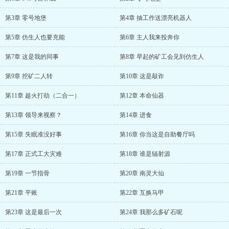
第3章 零号地堡
第4章 抽工作送漂亮机器人
第5章 仿生人也要充能
第6章 主人我来投奔你
第7章 这是我的同事
第8章 早起的矿工会见到仿生人
第9章 挖矿二人转
第10章 这是敲诈
第11章 趁火打劫（二合一）
第12章 本命仙器
第13章 领导来视察？
第14章 进食
第15章 失眠准没好事
第16章 你当这是自助餐厅吗
第17章 正式工大灾难
第18章 谁是辐射源
第19章 一节指骨
第20章 南灵大仙
第21章 平账
第22章 互换马甲
第23章 这是最后一次
第24章 我那么多矿石呢