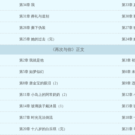
再次与你同行mp3免费下载
再次与你同行歌曲歌词
再次与你同行钢琴曲
再次
第34章 我
第33章
第31章 葬礼与道别
第30章
第28章 撕下伪装
第27章
第25章 她的过去（完）
第24章
《再次与你》正文
第2章 我就是他
第3章 
第5章 如梦似幻
第6章 
第8章 唐金宝的眼泪（2）
第9章 
第11章 小岛上的阿常奶奶（2）
第12章
第14章 玻璃孩子戴沐晨（1）
第15章
第17章 时光无法倒流
第18章
第20章 十八岁的白乐琪（完）
第21章