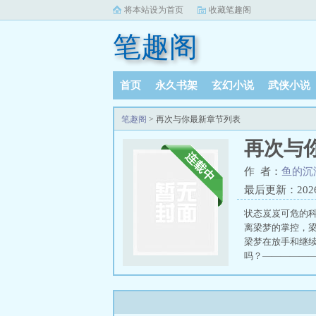
将本站设为首页
收藏笔趣阁
笔趣阁
首页
永久书架
玄幻小说
武侠小说
阅读记录
笔趣阁
> 再次与你最新章节列表
再次与
作 者：
鱼的沉
最后更新：2026-0
状态岌岌可危的科
离梁梦的掌控，
梁梦在放手和继
吗？——————
次与你同行音乐
曲伴奏
再次与你
同行钢琴版
再次
完整版
再次与你