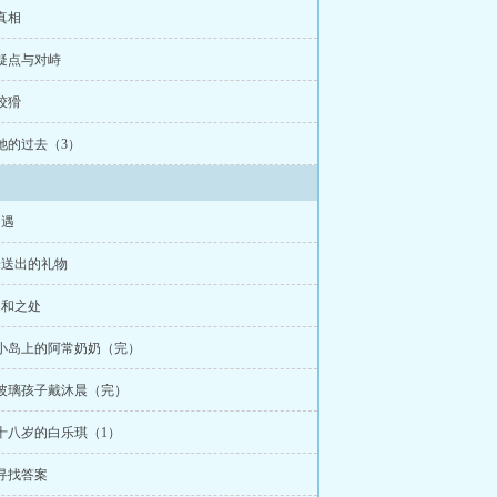
与你同行的歌曲
 真相
 疑点与对峙
 狡猾
 她的过去（3）
初遇
未送出的礼物
违和之处
 小岛上的阿常奶奶（完）
 玻璃孩子戴沐晨（完）
 十八岁的白乐琪（1）
 寻找答案