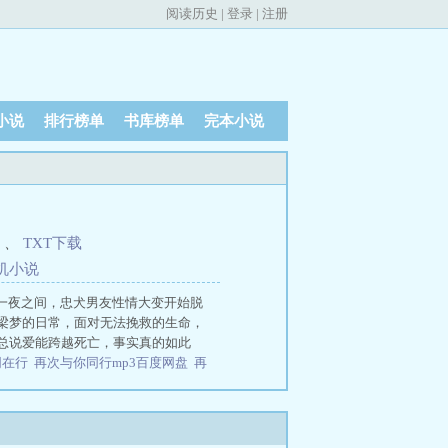
阅读历史
|
登录
|
注册
小说
排行榜单
书库榜单
完本小说
、
TXT下载
机
小
说
”一夜之间，忠犬男友性情大变开始脱
梁梦的日常，面对无法挽救的生命，
总说爱能跨越死亡，事实真的如此
同在行
再次与你同行mp3百度网盘
再
再次与你相见熊出没
再次与你同行歌
版
再次与你同行原版歌词
再次与你
与你同行完整版
再次与你同行钢琴谱
音
再次与你同行歌曲原唱完整版
再