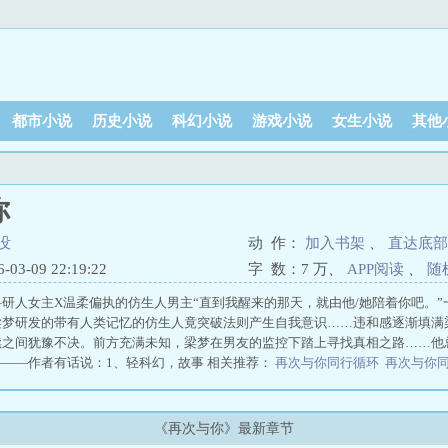
都市小说
历史小说
科幻小说
游戏小说
女生小说
其他
你
没
动 作：
加入书架
、
直达底部
3-09 22:19:22
字 数：
7 万
、
APP阅读
、
随
研人女主X温柔偏执的仿生人男主“直到我醒来的那天，就由他/她陪着你吧。
梁梦研发的带有人类记忆的仿生人竟突破法则产生自我意识……违和感逐渐填满
续之间犹豫不决。前方充满未知，梁梦在男友的监控下踏上寻找真相之路……他
——作者有话说：1、轻科幻，故事 相关推荐：
再次与你同行循环
再次与你
再次与你同行歌曲熊出没
再次与你同行的歌词可打印
再次与你同行百度百科
同行乐谱
再次与你同行琴谱
再次与你同行口风琴简谱
再次与你同行原唱完整
与你同行歌词完整打印
再次与你同行钢琴简谱
再次与你同行歌词完整版
再次
《再次与你》最新章节
同行简谱完整版
再次与你同行原版
再次与你同行伴奏mp3
再次与你同行的拼